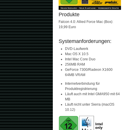
Produkte
Falcon 4.0: Allied Force Mac (Box):
19,99 Euro
Systemanforderungen:
DVD-Laufwerk
Mac OS X 10.5
Intel Mac Core Duo
256MB RAM
GeForce 7300/Radeon X1600
64MB VRAM
Internetverbindung für
Produktregistrierung
Läuft auch mit Intel GMA950 mit 64
MB
Läuft nicht unter Sierra (macOS
10.12)