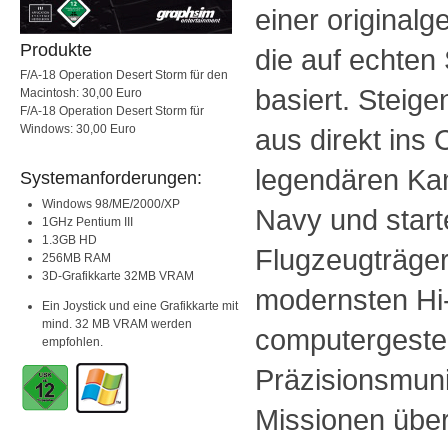
einer originalg
Produkte
die auf echten 
F/A-18 Operation Desert Storm für den
basiert. Steig
Macintosh: 30,00 Euro
F/A-18 Operation Desert Storm für
Windows: 30,00 Euro
aus direkt ins 
legendären Ka
Systemanforderungen:
Windows 98/ME/2000/XP
Navy und start
1GHz Pentium III
1.3GB HD
Flugzeugträger
256MB RAM
3D-Grafikkarte 32MB VRAM
modernsten Hi
Ein Joystick und eine Grafikkarte mit
mind. 32 MB VRAM werden
computergeste
empfohlen.
Präzisionsmunit
Missionen übe